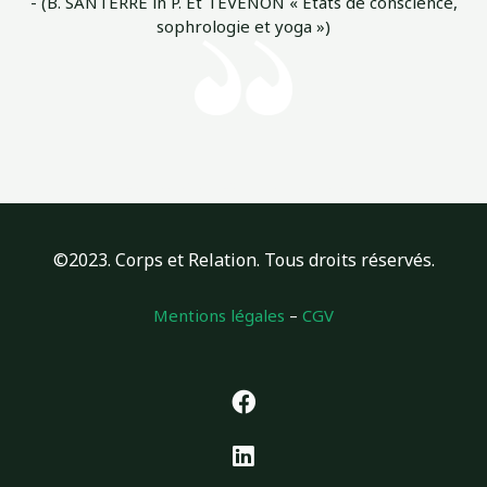
- (B. SANTERRE in P. Et TEVENON « États de conscience,
sophrologie et yoga »)
SOPHROLOGUE FASCIA THÉRAPIE BEAUFORT
©2023. Corps et Relation. Tous droits réservés.
Mentions légales
–
CGV